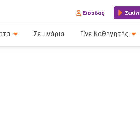
Είσοδος
Ξεκίν
ατα
Σεμινάρια
Γίνε Καθηγητής