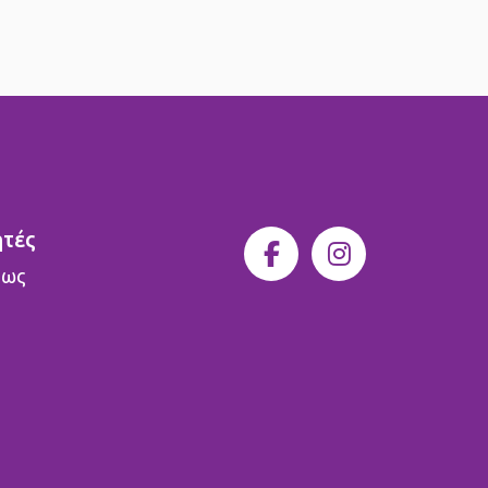
ητές
 ως