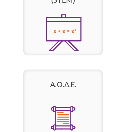
Α.Ο.Δ.Ε.