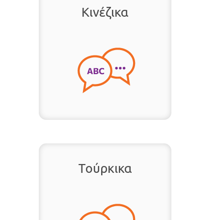
Κινέζικα
Τούρκικα