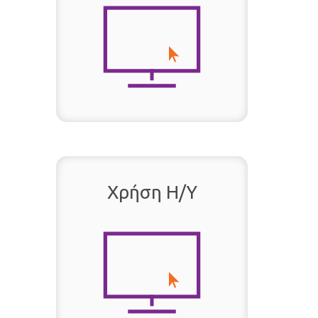
Χρήση Η/Υ