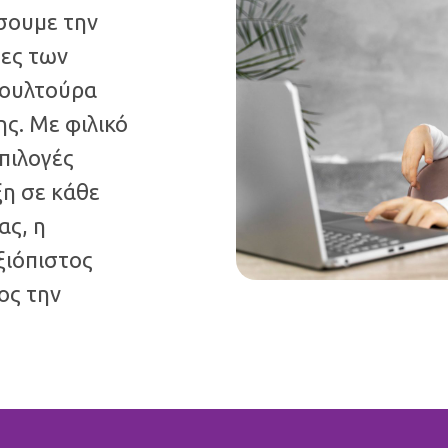
ύσουμε την
τες των
κουλτούρα
ς. Με φιλικό
πιλογές
η σε κάθε
ας, η
ξιόπιστος
ος την