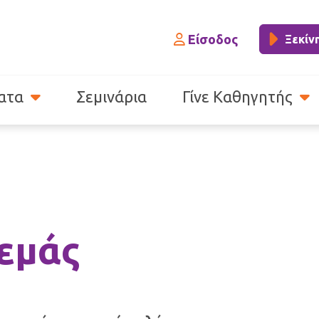
Είσοδος
Ξεκίν
ατα
Σεμινάρια
Γίνε Καθηγητής
 εμάς