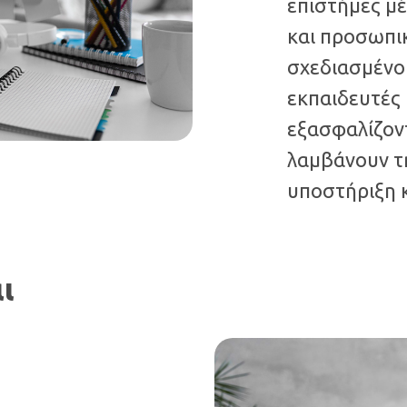
επιστήμες μέ
και προσωπικ
σχεδιασμένο
εκπαιδευτές 
εξασφαλίζοντ
λαμβάνουν τ
υποστήριξη 
ι