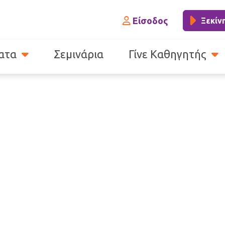
Είσοδος
Ξεκίν
ατα
Σεμινάρια
Γίνε Καθηγητής