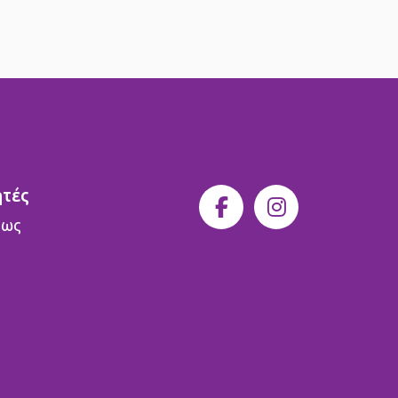
ητές
 ως