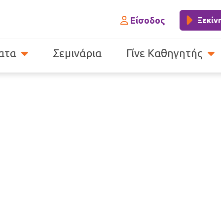
Είσοδος
Ξεκίν
ατα
Σεμινάρια
Γίνε Καθηγητής