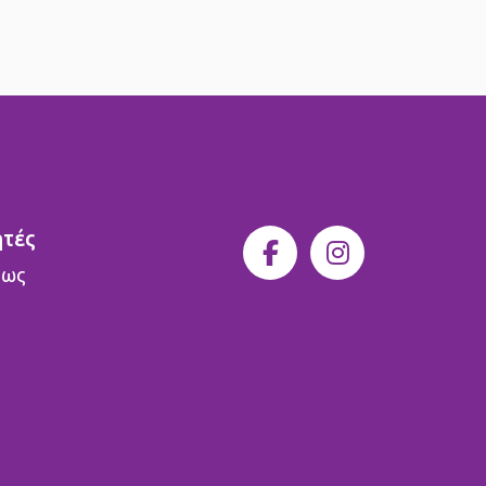
ητές
 ως