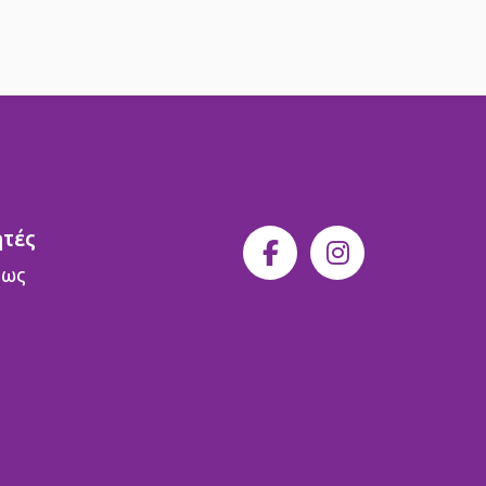
ητές
 ως