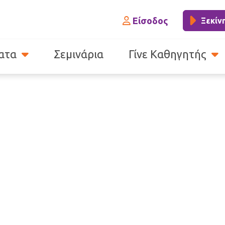
Είσοδος
Ξεκίν
ατα
Σεμινάρια
Γίνε Καθηγητής