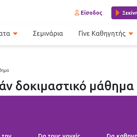
Είσοδος
Ξεκίν
ατα
Σεμινάρια
Γίνε Καθηγητής
άθημα
άν δοκιμαστικό μάθημα
 την
Για τους γονείς
Για καθηγ