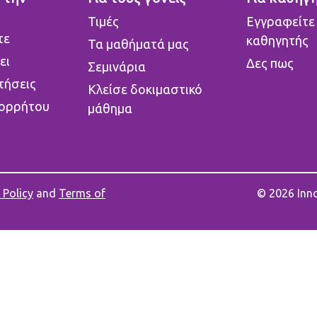
o
Τιμές
Εγγραφείτε
τε
καθηγητής
Τα μαθήματά μας
ει
Δες πως
Σεμινάρια
τήσεις
Κλείσε δοκιμαστικό
πορρήτου
μάθημα
 Policy
and
Terms of
© 2026 In